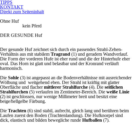
TIPPS
KONTAKT
Direkt zum Seiteninhalt
Ohne
Huf
kein
Pferd
DER GESUNDE
Huf
Der gesunde Huf zeichnet sich durch ein passendes Strahl-Zehen-
Verhältnis aus mit stabilem
Tragrand
(1) und geradem Wandverlauf.
Die Form der vorderen Hufe ist eher rund und die der Hinterhufe eher
oval. Das Horn ist glatt und belastbar und der Kronrand verläuft
harmonisch.
Die
Sohle
(3) ist angepasst an die Bodenverhältnisse mit ausreichender
Wölbung und weitgehend eben. Der Strahl ist kräftig mit glatter
Oberfläche und flacher
mittlerer Strahlfurche
(4). Die
seitlichen
Strahlfurchen
(5) verlaufen im Zentimeter-Bereich. Die
weiße Linie
(2) ist geschlossen, nur wenige Millimeter breit und besitzt eine
beige/hellgelbe Färbung.
Die
Trachten
(6) sind stabil, aufrecht, gleich lang und berühren beim
Laufen zuerst den Boden (Trachtenlandung). Die Hufknorpel sind
dick, elastisch und bilden bewegliche runde
Hufballen
(7).