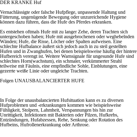
DER KRANKE
Huf
Vernachlässigte oder falsche Hufpflege, unpassende Haltung und
Fütterung, ungenügende Bewegung oder unzureichende Hygiene
können dazu führen, dass die Hufe des Pferdes erkranken.
Es entstehen oftmals Hufe mit zu langer Zehe, deren Trachten sich
untergeschoben haben; Hufe mit ausgebrochenen oder weghebelnden
Wänden; Hufe, die Risse, Löcher oder Spalten aufweisen. Eine
schlechte Hufbalance äußert sich jedoch auch in zu steil gestellten
Hufen und in Zwanghufen, bei denen beispielsweise häufig der hintere
Hufbereich verengt ist. Weitere Warnsignale für ungesunde Hufe sind
schlechtes Horn(wachstum), ein schmaler, verkümmerter Strahl
teilweise mit Fäulnis, eine empfindliche Sohle, Einblutungen, eine
gezerrte weiße Linie oder ungleiche Trachten.
Folgen
UNAUSBALANCIERTER HUFE
In Folge der unausbalancierten Hufsituation kann es zu diversen
Hufproblemen und -erkrankungen kommen wie beispielsweise
Fühligkeit, Stolpern, Lahmheit, Verspannungen bis hin zur
Unrittigkeit, Infektionen mit Bakterien oder Pilzen, Hufkrebs,
Entzündungen, Hufabzessen, Rehe, Senkung oder Rotation des
Hufbeins, Hufrollenerkrankung oder Arthrose.