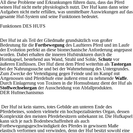
All diese Probleme und Erkrankungen führen dazu, dass das Pferd
seinen Huf nicht mehr physiologisch nutzt. Der Huf kann dann seine
Aufgaben nicht mehr erfüllen, was unmittelbare Auswirkungen auf das
gesamte Huf-System und seine Funktionen bedeutet.
Funktionen
DES HUFS
Der Huf ist als Teil der Gliedmaße grundsätzlich von großer
Bedeutung für die
Fortbewegung
des Lauftieres Pferd und im Laufe
der Evolution perfekt an diese biomechanische Anforderung angepasst
worden. Dabei erhalten die inneren Hufstrukturen durch die
Hornkapsel, bestehend aus Wand, Strahl und Sohle,
Schutz
vor
äußeren Einflüssen. Der Huf dient dem Pferd weiterhin als
Tastorgan
bei der Nahrungssuche und bei der Wahrnehmung des Untergrundes.
Zum Zwecke der Verteidigung gegen Feinde und im Kampf mit
Artgenossen sind Pferdehufe eine äußerst ernst zu nehmende
Waffe
.
Durch Einlagerung von Toxinen in die Hornsubstanz dient der Huf als
Stoffwechselorgan
der Ausscheidung von Abfallprodukten.
DER
Hufmechanismus
Der Huf ist kein starres, totes Gebilde am unteren Ende des
Pferdebeines, sondern vielmehr ein hochspezialisiertes Organ, dessen
Komplexität den meisten Pferdebesitzern unbekannt ist. Die Hufkapsel
kann sich je nach Bodenbeschaffenheit als auch
Fortbewegungsgeschwindigkeit des Pferdes in gewissem Maße
elastisch verformen und verwinden, denn der Huf besitzt sowohl eine